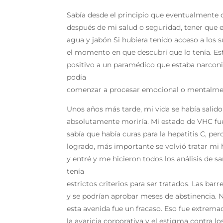
Sabía desde el principio que eventualmente c
después de mi salud o seguridad, tener que e
agua y jabón Si hubiera tenido acceso a los 
el momento en que descubrí que lo tenía. 
positivo a un paramédico que estaba narco
podía
comenzar a procesar emocional o mentalmen
Unos años más tarde, mi vida se había salido 
absolutamente moriría. Mi estado de VHC fu
sabía que había curas para la hepatitis C, p
logrado, más importante se volvió tratar m
y entré y me hicieron todos los análisis d
tenía
estrictos criterios para ser tratados. Las barr
y se podrían aprobar meses de abstinencia. N
esta avenida fue un fracaso. Eso fue extre
la avaricia corporativa y el estigma contra l