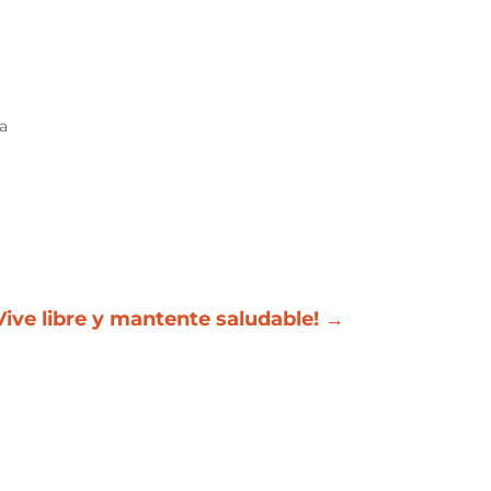
 a
¡Vive libre y mantente saludable!
→