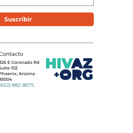
Suscribir
Contacto
326 E Coronado Rd
Suite 102
Phoenix, Arizona
85004
(602) 882-8675