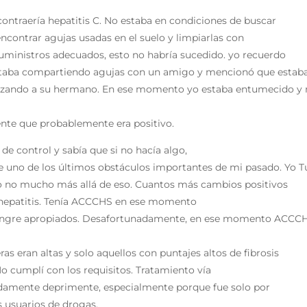
ontraería hepatitis C. No estaba en condiciones de buscar
ncontrar agujas usadas en el suelo y limpiarlas con
suministros adecuados, esto no habría sucedido. yo recuerdo
Estaba compartiendo agujas con un amigo y mencionó que estab
nizando a su hermano. En ese momento yo estaba entumecido y
te que probablemente era positivo.
de control y sabía que si no hacía algo,
e uno de los últimos obstáculos importantes de mi pasado. Yo T
ero no mucho más allá de eso. Cuantos más cambios positivos
i hepatitis. Tenía ACCCHS en ese momento
e sangre apropiados. Desafortunadamente, en ese momento ACCC
eras eran altas y solo aquellos con puntajes altos de fibrosis
o cumplí con los requisitos. Tratamiento vía
madamente deprimente, especialmente porque fue solo por
os usuarios de drogas.